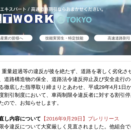
エキスパート / 高速道路割引ならおまかせください。
食産業の皆様へ
技能実習生・特定技能
高速道路割引
、重量超過等の違反が後を絶たず、道路を著しく劣化さ
、道路構造物の保全、道路法令違反抑止及び安全走行の
る徹底した指導取り締まりとあわせ、平成29年4月1日
度割引制度において、車両制限令違反者に対する割引停
たので、お知らせします。
直し内容について
【2016年9月29日】プレリリース
限令違反について大変厳しく見直されました。他組合で