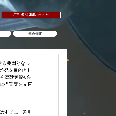
ご相談/お問い合わせ
組合概要
せる要因となっ
啓発を目的とし
から高速道路6会
止措置等を見直
はすでに「割引