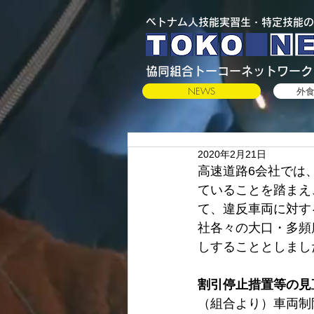
​ベトナム人技能実習生・特定技能の
​協同組合トーコーネットワーク
NEWS
外
2020年2月21日
高速道路6会社では
ていることを踏まえ
て、違反車両に対す
社各々の大口・多頻
しすることとしまし
割引停止措置等の見
（組合より）車両制