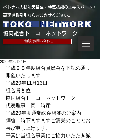
​ベトナム人技能実習生・特定技能のエキスパート /
高速道路割引ならおまかせください。
​協同組合トーコーネットワーク
ご相談/お問い合わせ
2020年2月21日
平成２８年度組合員総会を下記の通り
開催いたします
平成29年11月13日
組合員各位
協同組合トーコーネットワーク
代表理事　岡　時彦
平成29年度通常総会開催のご案内
拝啓　時下ますますご清栄のこととお
喜び申し上げます。
平素は当組合事業にご協力いただき誠