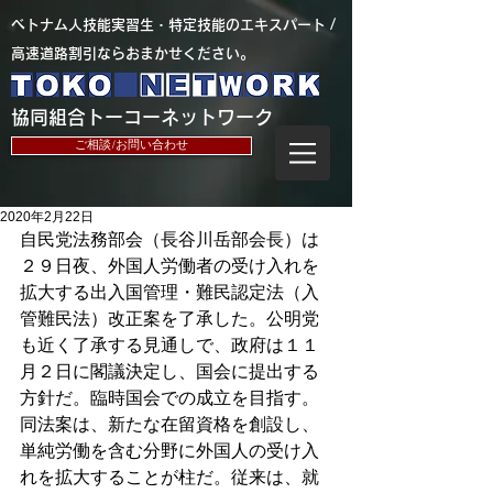
​ベトナム人技能実習生・特定技能のエキスパート /
高速道路割引ならおまかせください。
​協同組合トーコーネットワーク
ご相談/お問い合わせ
2020年2月22日
自民党法務部会（長谷川岳部会長）は
２９日夜、外国人労働者の受け入れを
拡大する出入国管理・難民認定法（入
管難民法）改正案を了承した。公明党
も近く了承する見通しで、政府は１１
月２日に閣議決定し、国会に提出する
方針だ。臨時国会での成立を目指す。
同法案は、新たな在留資格を創設し、
単純労働を含む分野に外国人の受け入
れを拡大することが柱だ。従来は、就