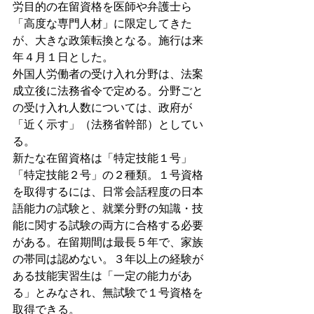
労目的の在留資格を医師や弁護士ら
「高度な専門人材」に限定してきた
が、大きな政策転換となる。施行は来
年４月１日とした。
外国人労働者の受け入れ分野は、法案
成立後に法務省令で定める。分野ごと
の受け入れ人数については、政府が
「近く示す」（法務省幹部）としてい
る。
新たな在留資格は「特定技能１号」
「特定技能２号」の２種類。１号資格
を取得するには、日常会話程度の日本
語能力の試験と、就業分野の知識・技
能に関する試験の両方に合格する必要
がある。在留期間は最長５年で、家族
の帯同は認めない。３年以上の経験が
ある技能実習生は「一定の能力があ
る」とみなされ、無試験で１号資格を
取得できる。