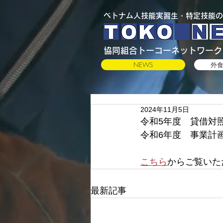
​ベトナム人技能実習生・特定技能の
​協同組合トーコーネットワーク
NEWS
外
2024年11月5日
令和5年度　貸借対
令和6年度　事業計
こちら
からご覧いた
最新記事