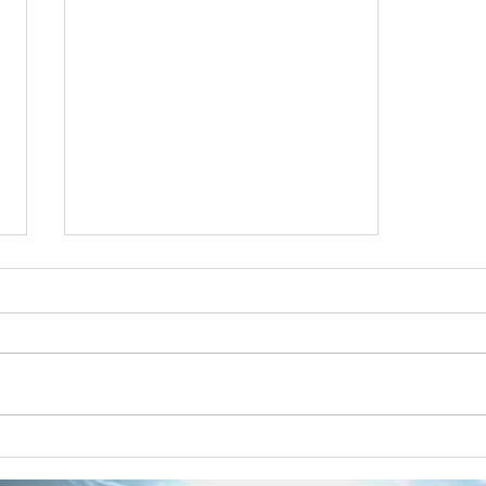
【令和7年度】事業計画書・
収支予算書
【令和7年度】事業計画書・収支
予算書をアップしました。